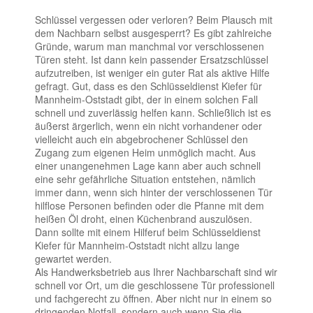
Schlüssel vergessen oder verloren? Beim Plausch mit
dem Nachbarn selbst ausgesperrt? Es gibt zahlreiche
Gründe, warum man manchmal vor verschlossenen
Türen steht. Ist dann kein passender Ersatzschlüssel
aufzutreiben, ist weniger ein guter Rat als aktive Hilfe
gefragt. Gut, dass es den Schlüsseldienst Kiefer für
Mannheim-Oststadt gibt, der in einem solchen Fall
schnell und zuverlässig helfen kann. Schließlich ist es
äußerst ärgerlich, wenn ein nicht vorhandener oder
vielleicht auch ein abgebrochener Schlüssel den
Zugang zum eigenen Heim unmöglich macht. Aus
einer unangenehmen Lage kann aber auch schnell
eine sehr gefährliche Situation entstehen, nämlich
immer dann, wenn sich hinter der verschlossenen Tür
hilflose Personen befinden oder die Pfanne mit dem
heißen Öl droht, einen Küchenbrand auszulösen.
Dann sollte mit einem Hilferuf beim Schlüsseldienst
Kiefer für Mannheim-Oststadt nicht allzu lange
gewartet werden.
Als Handwerksbetrieb aus Ihrer Nachbarschaft sind wir
schnell vor Ort, um die geschlossene Tür professionell
und fachgerecht zu öffnen. Aber nicht nur in einem so
dringenden Notfall, sondern auch wenn Sie die