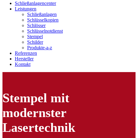
Schließanlagencenter
Leistungen
Schließanlagen
Schlüsselkopien
Schlösser
Schlüsselnotdienst
Stempel
Schilder
Produkte-a-z
Referenzen
Hersteller
Kontakt
Stempel mit
modernster
Lasertechnik