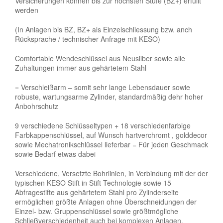
Versicherungen können bis zur höchsten Stufe (BZ+) erfüllt
werden
(In Anlagen bis BZ, BZ+ als Einzelschliessung bzw. anch
Rücksprache / technischer Anfrage mit KESO)
Comfortable Wendeschlüssel aus Neusilber sowie alle
Zuhaltungen immer aus gehärtetem Stahl
= Verschleißarm – somit sehr lange Lebensdauer sowie
robuste, wartungsarme Zylinder, standardmäßig dehr hoher
Anbohrschutz
9 verschiedene Schlüsseltypen + 18 verschiedenfarbige
Farbkappenschlüssel, auf Wunsch hartverchromt , golddecor
sowie Mechatronikschlüssel lieferbar = Für jeden Geschmack
sowie Bedarf etwas dabei
Verschiedene, Versetzte Bohrlinien, in Verbindung mit der der
typischen KESO Stift in Stift Technologie sowie 15
Abfragestifte aus gehärtetem Stahl pro Zylinderseite
ermöglichen größte Anlagen ohne Überschneidungen der
Einzel- bzw. Gruppenschlüssel sowie größtmögliche
Schließverschiedenheit auch bei komplexen Anlagen.