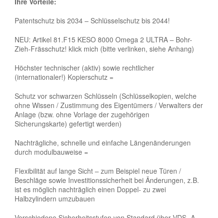
Ihre Vorteile:
Patentschutz bis 2034 – Schlüsselschutz bis 2044!
NEU: Artikel 81.F15 KESO 8000 Omega 2 ULTRA – Bohr-
Zieh-Frässchutz! klick mich (bitte verlinken, siehe Anhang)
Höchster technischer (aktiv) sowie rechtlicher
(internationaler!) Kopierschutz =
Schutz vor schwarzen Schlüsseln (Schlüsselkopien, welche
ohne Wissen / Zustimmung des Eigentümers / Verwalters der
Anlage (bzw. ohne Vorlage der zugehörigen
Sicherungskarte) gefertigt werden)
Nachträgliche, schnelle und einfache Längenänderungen
durch modulbauweise =
Flexibilität auf lange Sicht – zum Beispiel neue Türen /
Beschläge sowie Investitionssicherheit bei Änderungen, z.B.
ist es möglich nachträglich einen Doppel- zu zwei
Halbzylindern umzubauen
Verschiedene Sicherheitsstufen von Standard über VDS -A,