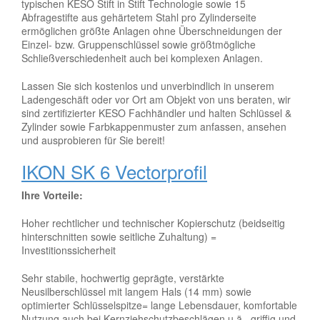
typischen KESO Stift in Stift Technologie sowie 15
Abfragestifte aus gehärtetem Stahl pro Zylinderseite
ermöglichen größte Anlagen ohne Überschneidungen der
Einzel- bzw. Gruppenschlüssel sowie größtmögliche
Schließverschiedenheit auch bei komplexen Anlagen.
Lassen Sie sich kostenlos und unverbindlich in unserem
Ladengeschäft oder vor Ort am Objekt von uns beraten, wir
sind zertifizierter KESO Fachhändler und halten Schlüssel &
Zylinder sowie Farbkappenmuster zum anfassen, ansehen
und ausprobieren für Sie bereit!
IKON SK 6 Vectorprofil
Ihre Vorteile:
Hoher rechtlicher und technischer Kopierschutz (beidseitig
hinterschnitten sowie seitliche Zuhaltung) =
Investitionssicherheit
Sehr stabile, hochwertig geprägte, verstärkte
Neusilberschlüssel mit langem Hals (14 mm) sowie
optimierter Schlüsselspitze= lange Lebensdauer, komfortable
Nutzung auch bei Kernziehschutzbeschlägen u.ä., griffig und