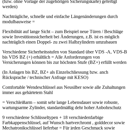
(bzw. ohne Vorlage der zugehörigen Sicherungskarte) gefertigt
werden)
Nachträgliche, schnelle und einfache Längenänderungen durch
modulbauweise =
Flexibilität auf lange Sicht – zum Beispiel neue Türen / Beschläge
sowie Investitionssicherheit bei Änderungen, z.B. ist es möglich
nachträglich einen Doppel- zu zwei Halbzylindern umzubauen
Verschiedene Sicherheitsstufen von Standard über VDS -A, VDS-B
bis VDS BZ (+) erhältlich = Alle Anforderungen von
Versicherungen können bis zur höchsten Stufe (BZ+) erfüllt werden
(In Anlagen bis BZ, BZ+ als Einzelschliessung bzw. anch
Rücksprache / technischer Anfrage mit KESO)
Comfortable Wendeschlüssel aus Neusilber sowie alle Zuhaltungen
immer aus gehärtetem Stahl
= Verschleißarm – somit sehr lange Lebensdauer sowie robuste,
wartungsarme Zylinder, standardmäßig dehr hoher Anbohrschutz
9 verschiedene Schlüsseltypen + 18 verschiedenfarbige
Farbkappenschlüssel, auf Wunsch hartverchromt , golddecor sowie
Mechatronikschlüssel lieferbar = Für jeden Geschmack sowie